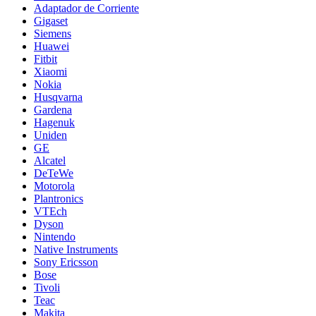
Adaptador de Corriente
Gigaset
Siemens
Huawei
Fitbit
Xiaomi
Nokia
Husqvarna
Gardena
Hagenuk
Uniden
GE
Alcatel
DeTeWe
Motorola
Plantronics
VTEch
Dyson
Nintendo
Native Instruments
Sony Ericsson
Bose
Tivoli
Teac
Makita