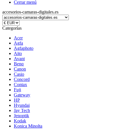
Cerrar menú
accesorios-camaras-digitales.es
Categorías
Acer
Agfa
Agfaphoto
Aito
Avant
Benq
Canon
Casio
Concord
Contax
Fuji
Gateway
HP
Hyundai
Jay Tech
Jenoptik
Kodak
Konica Minolta