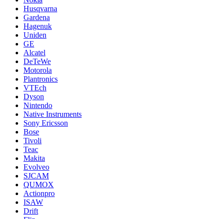
Husqvarna
Gardena
Hagenuk
Uniden
GE
Alcatel
DeTeWe
Motorola
Plantronics
VTEch
Dyson
Nintendo
Native Instruments
Sony Ericsson
Bose
Tivoli
Teac
Makita
Evolveo
SJCAM
QUMOX
Actionpro
ISAW
Drift