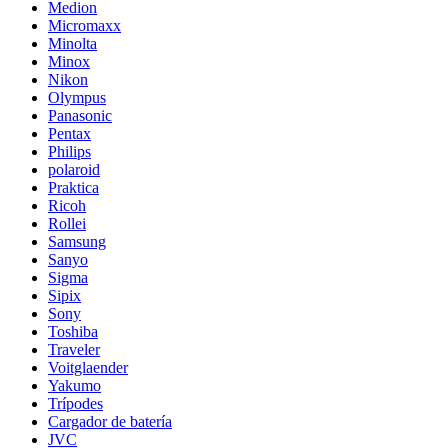
Medion
Micromaxx
Minolta
Minox
Nikon
Olympus
Panasonic
Pentax
Philips
polaroid
Praktica
Ricoh
Rollei
Samsung
Sanyo
Sigma
Sipix
Sony
Toshiba
Traveler
Voitglaender
Yakumo
Trípodes
Cargador de batería
JVC