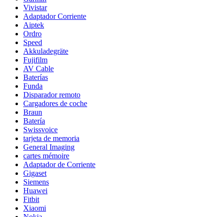
Vivistar
Adaptador Corriente
Aiptek
Ordro
Speed
Akkuladegräte
Fujifilm
AV Cable
Baterías
Funda
Disparador remoto
Cargadores de coche
Braun
Batería
Swissvoice
tarjeta de memoria
General Imaging
cartes mémoire
Adaptador de Corriente
Gigaset
Siemens
Huawei
Fitbit
Xiaomi
Nokia