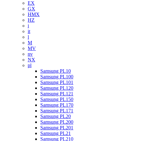
EX
GX
HMX
HZ
i
it
l
M
MV
nv
NX
pl
Samsung PL10
Samsung PL100
Samsung PL101
Samsung PL120
Samsung PL121
Samsung PL150
Samsung PL170
Samsung PL171
Samsung PL20
Samsung PL200
Samsung PL201
Samsung PL21
Samsung PL210