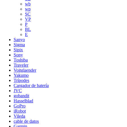
wb
wp
SC
VP
P
BL
E
Sanyo
Sigma
Sipix
Sony
Toshiba
Traveler
Voitglaender
Yakumo
Trípodes
Cargador de batería
JVC
gobandit
Hasselblad
GoPro
iRobot
Vileda
cable de datos
Garmin