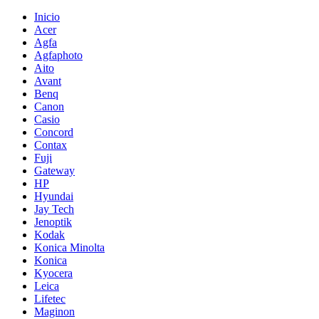
Inicio
Acer
Agfa
Agfaphoto
Aito
Avant
Benq
Canon
Casio
Concord
Contax
Fuji
Gateway
HP
Hyundai
Jay Tech
Jenoptik
Kodak
Konica Minolta
Konica
Kyocera
Leica
Lifetec
Maginon