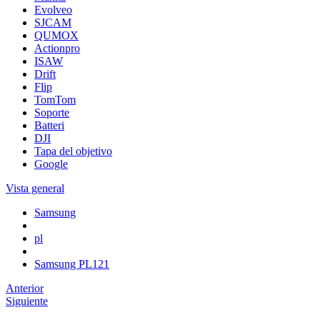
Evolveo
SJCAM
QUMOX
Actionpro
ISAW
Drift
Flip
TomTom
Soporte
Batteri
DJI
Tapa del objetivo
Google
Vista general
Samsung
pl
Samsung PL121
Anterior
Siguiente