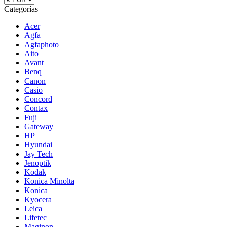
Categorías
Acer
Agfa
Agfaphoto
Aito
Avant
Benq
Canon
Casio
Concord
Contax
Fuji
Gateway
HP
Hyundai
Jay Tech
Jenoptik
Kodak
Konica Minolta
Konica
Kyocera
Leica
Lifetec
Maginon