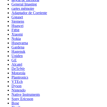
General Imaging
cartes mémoire
Adaptador de Corriente
Gigaset
Siemens
Huawei
Fitbit
Xiaomi
Nokia
Husqvarna
Gardena
Hagenuk
Uniden
GE
Alcatel
DeTeWe
Motorola
Plantronics
VTEch
Dyson
Nintendo
Native Instruments
Sony Ericsson
Bose