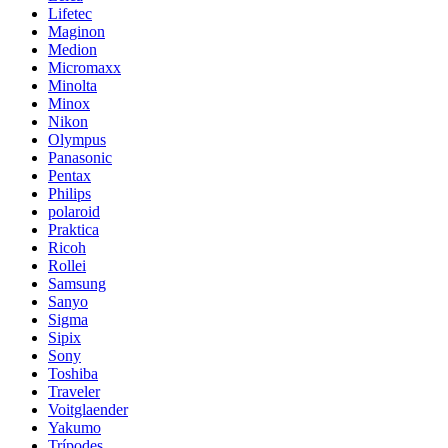
Lifetec
Maginon
Medion
Micromaxx
Minolta
Minox
Nikon
Olympus
Panasonic
Pentax
Philips
polaroid
Praktica
Ricoh
Rollei
Samsung
Sanyo
Sigma
Sipix
Sony
Toshiba
Traveler
Voitglaender
Yakumo
Trípodes