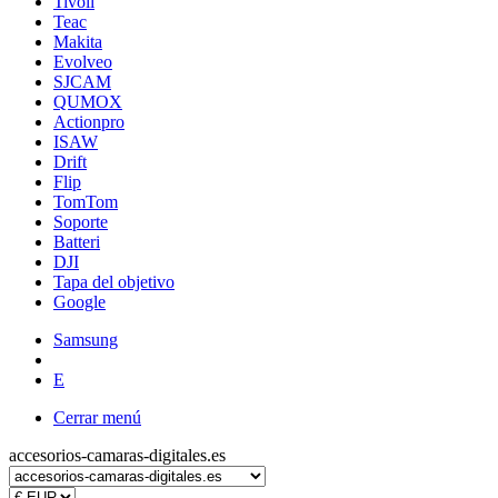
Tivoli
Teac
Makita
Evolveo
SJCAM
QUMOX
Actionpro
ISAW
Drift
Flip
TomTom
Soporte
Batteri
DJI
Tapa del objetivo
Google
Samsung
E
Cerrar menú
accesorios-camaras-digitales.es