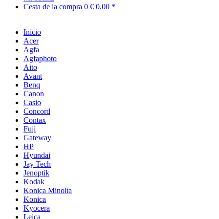
Cesta de la compra
0
€ 0,00 *
Inicio
Acer
Agfa
Agfaphoto
Aito
Avant
Benq
Canon
Casio
Concord
Contax
Fuji
Gateway
HP
Hyundai
Jay Tech
Jenoptik
Kodak
Konica Minolta
Konica
Kyocera
Leica