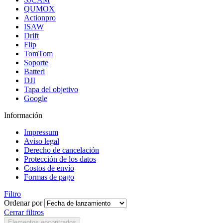
QUMOX
Actionpro
ISAW
Drift
Flip
TomTom
Soporte
Batteri
DJI
Tapa del objetivo
Google
Información
Impressum
Aviso legal
Derecho de cancelación
Protección de los datos
Costos de envío
Formas de pago
Filtro
Ordenar por
Cerrar filtros
Elementos encontrados