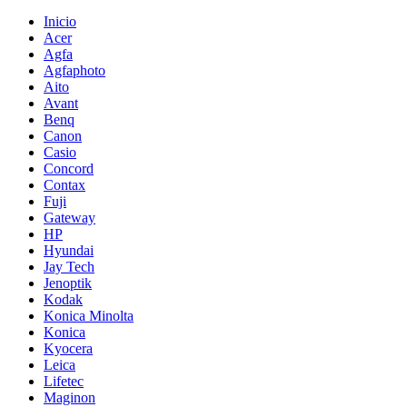
Inicio
Acer
Agfa
Agfaphoto
Aito
Avant
Benq
Canon
Casio
Concord
Contax
Fuji
Gateway
HP
Hyundai
Jay Tech
Jenoptik
Kodak
Konica Minolta
Konica
Kyocera
Leica
Lifetec
Maginon