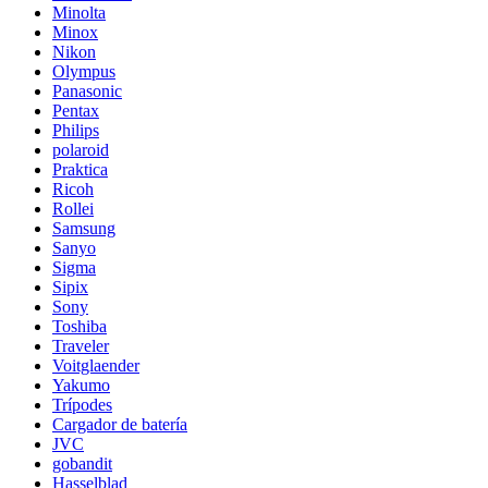
Minolta
Minox
Nikon
Olympus
Panasonic
Pentax
Philips
polaroid
Praktica
Ricoh
Rollei
Samsung
Sanyo
Sigma
Sipix
Sony
Toshiba
Traveler
Voitglaender
Yakumo
Trípodes
Cargador de batería
JVC
gobandit
Hasselblad