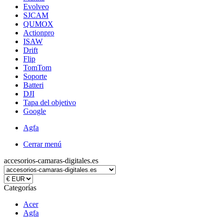
Evolveo
SJCAM
QUMOX
Actionpro
ISAW
Drift
Flip
TomTom
Soporte
Batteri
DJI
Tapa del objetivo
Google
Agfa
Cerrar menú
accesorios-camaras-digitales.es
Categorías
Acer
Agfa