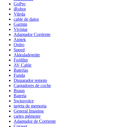
GoPro
iRobot
Vileda
cable de datos
Garmin
Vivistar
Adaptador Corriente
Aiptek
Ordro
Speed
Akkuladegräte
Fujifilm
AV Cable
Baterías
Funda
Disparador remoto
Cargadores de coche
Braun
Batería
Swissvoice
tarjeta de memoria
General Imaging
cartes mémoire
Adaptador de Corriente
Gigaset