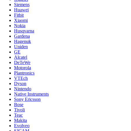
Siemens
Huawei
Fitbit
Xiaomi
Nokia
Husqvarna
Gardena
Hagenuk
Uniden
GE
Alcatel
DeTeWe
Motorola
Plantronics
VTEch
Dyson
Nintendo
Native Instruments
Sony Ericsson
Bose
Tivoli
Teac
Makita
Evolveo
SJCAM