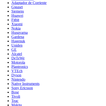
Adaptador de Corriente
Gigaset
Siemens
Huawei
Fitbit
Xiaomi
Nokia
Husqvarna
Gardena
Hagenuk
Uniden
GE
Alcatel
DeTeWe
Motorola
Plantronics
VTEch
Dyson
Nintendo
Native Instruments
Sony Ericsson
Bose
Tivoli
Teac
Makita