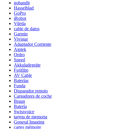
gobandit
Hasselblad
GoPro
iRobot
Vileda
cable de datos
Garmin
Vivistar
Adaptador Corriente
Aiptek
Ordro
Speed
Akkuladegräte
Fujifilm
AV Cable
Baterías
Funda
Disparador remoto
Cargadores de coche
Braun
Batería
Swissvoice
tarjeta de memoria
General Imaging
cartes mémoire