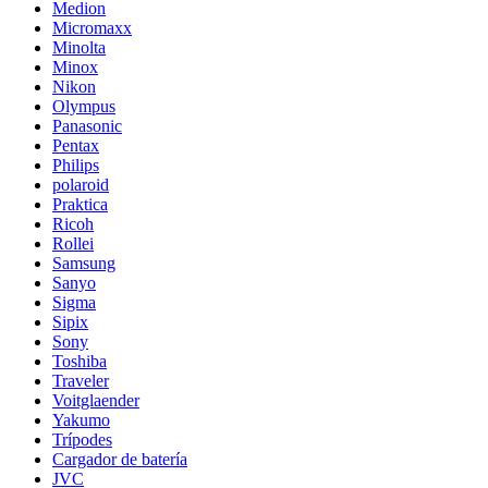
Medion
Micromaxx
Minolta
Minox
Nikon
Olympus
Panasonic
Pentax
Philips
polaroid
Praktica
Ricoh
Rollei
Samsung
Sanyo
Sigma
Sipix
Sony
Toshiba
Traveler
Voitglaender
Yakumo
Trípodes
Cargador de batería
JVC