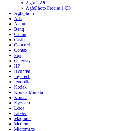
Agfa C220
AgfaPhoto Precisa 1430
Agfaphoto
Aito
Avant
Benq
Canon
Casio
Concord
Contax
Fuji
Gateway
HP
Hyundai
Jay Tech
Jenoptik
Kodak
Konica Minolta
Konica
Kyocera
Leica
Lifetec
Maginon
Medion
Micromaxx