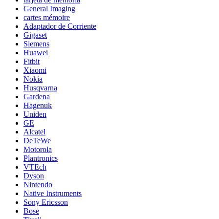
General Imaging
cartes mémoire
Adaptador de Corriente
Gigaset
Siemens
Huawei
Fitbit
Xiaomi
Nokia
Husqvarna
Gardena
Hagenuk
Uniden
GE
Alcatel
DeTeWe
Motorola
Plantronics
VTEch
Dyson
Nintendo
Native Instruments
Sony Ericsson
Bose