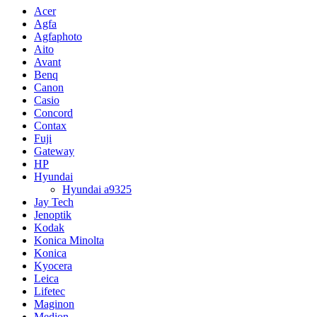
Acer
Agfa
Agfaphoto
Aito
Avant
Benq
Canon
Casio
Concord
Contax
Fuji
Gateway
HP
Hyundai
Hyundai a9325
Jay Tech
Jenoptik
Kodak
Konica Minolta
Konica
Kyocera
Leica
Lifetec
Maginon
Medion