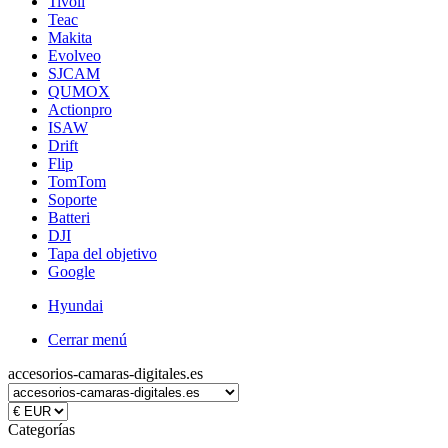
Tivoli
Teac
Makita
Evolveo
SJCAM
QUMOX
Actionpro
ISAW
Drift
Flip
TomTom
Soporte
Batteri
DJI
Tapa del objetivo
Google
Hyundai
Cerrar menú
accesorios-camaras-digitales.es
Categorías