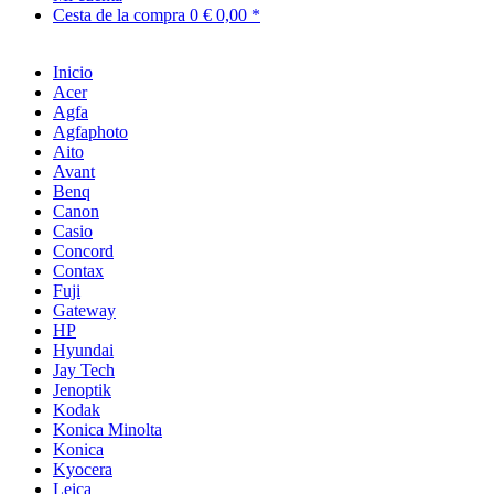
Cesta de la compra
0
€ 0,00 *
Inicio
Acer
Agfa
Agfaphoto
Aito
Avant
Benq
Canon
Casio
Concord
Contax
Fuji
Gateway
HP
Hyundai
Jay Tech
Jenoptik
Kodak
Konica Minolta
Konica
Kyocera
Leica