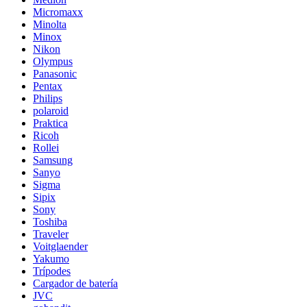
Micromaxx
Minolta
Minox
Nikon
Olympus
Panasonic
Pentax
Philips
polaroid
Praktica
Ricoh
Rollei
Samsung
Sanyo
Sigma
Sipix
Sony
Toshiba
Traveler
Voitglaender
Yakumo
Trípodes
Cargador de batería
JVC