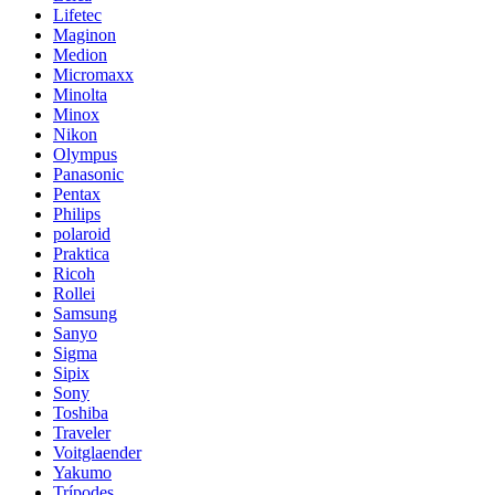
Lifetec
Maginon
Medion
Micromaxx
Minolta
Minox
Nikon
Olympus
Panasonic
Pentax
Philips
polaroid
Praktica
Ricoh
Rollei
Samsung
Sanyo
Sigma
Sipix
Sony
Toshiba
Traveler
Voitglaender
Yakumo
Trípodes