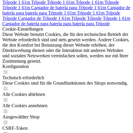
Trípode 1 61m
Trípode
Trípode 1 61m
Trípode 1 61m
Trípode
Trípode 1 61m
Cargador de
batería para
Trípode 1 61m
Cargador de
batería para
batería para
Trípode 1 61m
Trípode 1 61m
Trípode
Trípode
Cargador de
Trípode 1 61m
Trípode
Trípode
Trípode 1 61m
Cargador de
batería para
batería para
batería para
Trípode
Cookie-Einstellungen
Diese Website benutzt Cookies, die für den technischen Betrieb der
Website erforderlich sind und stets gesetzt werden. Andere Cookies,
die den Komfort bei Benutzung dieser Website erhöhen, der
Direktwerbung dienen oder die Interaktion mit anderen Websites
und sozialen Netzwerken vereinfachen sollen, werden nur mit Ihrer
Zustimmung gesetzt.
Konfiguration
Technisch erforderlich
Diese Cookies sind für die Grundfunktionen des Shops notwendig.
Alle Cookies ablehnen
Alle Cookies annehmen
Ausgewählter Shop
CSRF-Token