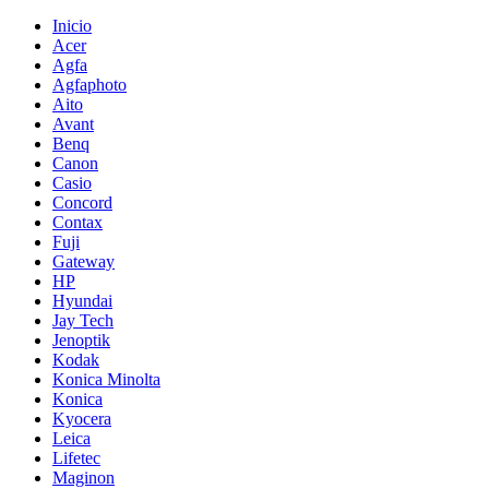
Inicio
Acer
Agfa
Agfaphoto
Aito
Avant
Benq
Canon
Casio
Concord
Contax
Fuji
Gateway
HP
Hyundai
Jay Tech
Jenoptik
Kodak
Konica Minolta
Konica
Kyocera
Leica
Lifetec
Maginon