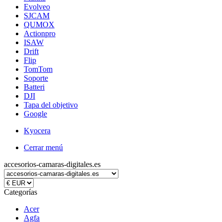
Evolveo
SJCAM
QUMOX
Actionpro
ISAW
Drift
Flip
TomTom
Soporte
Batteri
DJI
Tapa del objetivo
Google
Kyocera
Cerrar menú
accesorios-camaras-digitales.es
Categorías
Acer
Agfa