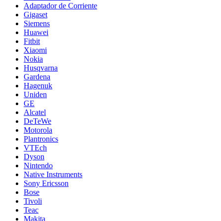
Adaptador de Corriente
Gigaset
Siemens
Huawei
Fitbit
Xiaomi
Nokia
Husqvarna
Gardena
Hagenuk
Uniden
GE
Alcatel
DeTeWe
Motorola
Plantronics
VTEch
Dyson
Nintendo
Native Instruments
Sony Ericsson
Bose
Tivoli
Teac
Makita