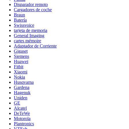
Disparador remoto
Cargadores de coche
Braun
Batería
Swissvoice
tarjeta de memoria
General Imaging
cartes mémoire
Adaptador de Corriente
Gigaset
Siemens
Huawei
Fitbit
Xiaomi
Nokia
Husqvarna
Gardena
Hagenuk
Uniden
GE
Alcatel
DeTeWe
Motorola
Plantronics
VTEch