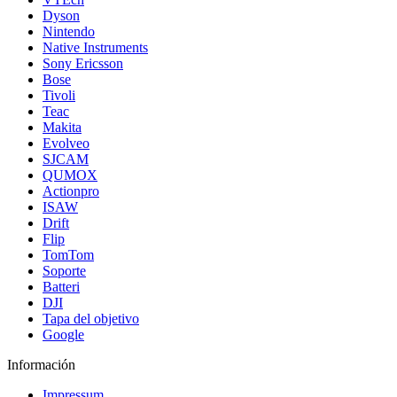
Dyson
Nintendo
Native Instruments
Sony Ericsson
Bose
Tivoli
Teac
Makita
Evolveo
SJCAM
QUMOX
Actionpro
ISAW
Drift
Flip
TomTom
Soporte
Batteri
DJI
Tapa del objetivo
Google
Información
Impressum