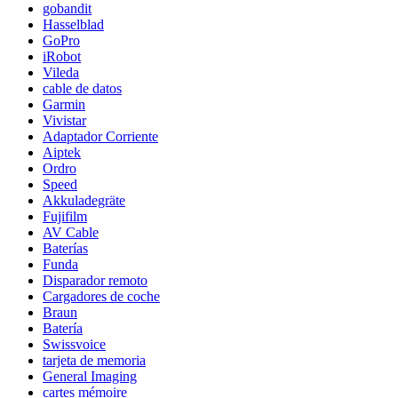
gobandit
Hasselblad
GoPro
iRobot
Vileda
cable de datos
Garmin
Vivistar
Adaptador Corriente
Aiptek
Ordro
Speed
Akkuladegräte
Fujifilm
AV Cable
Baterías
Funda
Disparador remoto
Cargadores de coche
Braun
Batería
Swissvoice
tarjeta de memoria
General Imaging
cartes mémoire