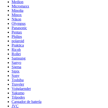
Medion
Micromaxx
Minolta
Minox
Nikon
Olympus
Panasonic
Pentax
Philips
polaroid
Praktica
Ricoh
Rollei
Samsung
Sanyo
Sigma
Sipix
Sony
Toshiba
Traveler
Voitglaender
Yakumo
Trípodes
Cargador de batería
JVC