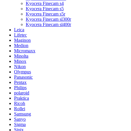
Kyocera Finecam s4
Kyocera Finecam s5
Kyocera Finecam s5r
Kyocera Finecam sl300r
Kyocera Finecam sl400r
Leica
Lifetec
Maginon
Medion
Micromaxx
Minolta
Minox
Nikon
Olympus
Panasonic
Pentax
Philips
polaroid
Praktica
Ricoh
Rollei
Samsung
Sanyo
Sigma
Sipix