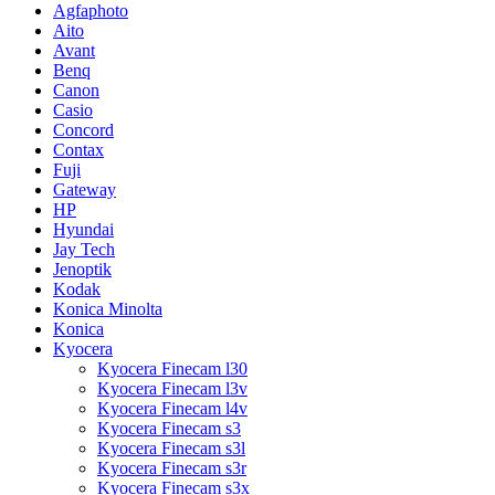
Agfaphoto
Aito
Avant
Benq
Canon
Casio
Concord
Contax
Fuji
Gateway
HP
Hyundai
Jay Tech
Jenoptik
Kodak
Konica Minolta
Konica
Kyocera
Kyocera Finecam l30
Kyocera Finecam l3v
Kyocera Finecam l4v
Kyocera Finecam s3
Kyocera Finecam s3l
Kyocera Finecam s3r
Kyocera Finecam s3x