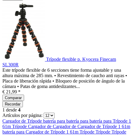
Trípode flexible p. Kyocera Finecam
SL300R
Este trípode flexible de 6 secciones tiene forma ajustable y una
altura máxima de 285 mm. • Revestimiento de caucho anti rayas •
Placa de liberación rápida • Bloqueo de posición de ángulo de la
cámara • Patas de goma antideslizantes...
€ 21,99 *
Comparar
Recordar
1
desde
4
Artículos por página:
Cargador de
Trípode
batería para
batería para
batería para
Trípode 1
61m
Trípode
Cargador de
Cargador de
Cargador de
Trípode 1 61m
batería para
Cargador de
Trípode 1 61m
Trípode
Trípode
Trípode