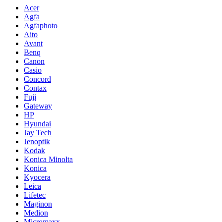
Acer
Agfa
Agfaphoto
Aito
Avant
Benq
Canon
Casio
Concord
Contax
Fuji
Gateway
HP
Hyundai
Jay Tech
Jenoptik
Kodak
Konica Minolta
Konica
Kyocera
Leica
Lifetec
Maginon
Medion
Micromaxx