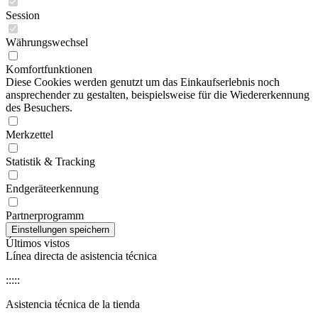
Session
Währungswechsel
Komfortfunktionen
Diese Cookies werden genutzt um das Einkaufserlebnis noch
ansprechender zu gestalten, beispielsweise für die Wiedererkennung
des Besuchers.
Merkzettel
Statistik & Tracking
Endgeräteerkennung
Partnerprogramm
Últimos vistos
Línea directa de asistencia técnica
:::::
Asistencia técnica de la tienda