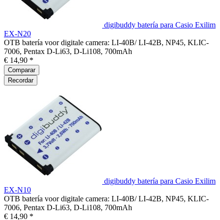
digibuddy batería para Casio Exilim
EX-N20
OTB batería voor digitale camera: LI-40B/ LI-42B, NP45, KLIC-
7006, Pentax D-Li63, D-Li108, 700mAh
€ 14,90 *
Comparar
Recordar
digibuddy batería para Casio Exilim
EX-N10
OTB batería voor digitale camera: LI-40B/ LI-42B, NP45, KLIC-
7006, Pentax D-Li63, D-Li108, 700mAh
€ 14,90 *