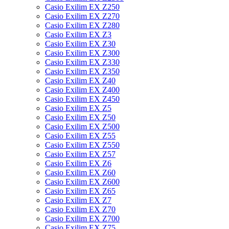
Casio Exilim EX Z250
Casio Exilim EX Z270
Casio Exilim EX Z280
Casio Exilim EX Z3
Casio Exilim EX Z30
Casio Exilim EX Z300
Casio Exilim EX Z330
Casio Exilim EX Z350
Casio Exilim EX Z40
Casio Exilim EX Z400
Casio Exilim EX Z450
Casio Exilim EX Z5
Casio Exilim EX Z50
Casio Exilim EX Z500
Casio Exilim EX Z55
Casio Exilim EX Z550
Casio Exilim EX Z57
Casio Exilim EX Z6
Casio Exilim EX Z60
Casio Exilim EX Z600
Casio Exilim EX Z65
Casio Exilim EX Z7
Casio Exilim EX Z70
Casio Exilim EX Z700
Casio Exilim EX Z75