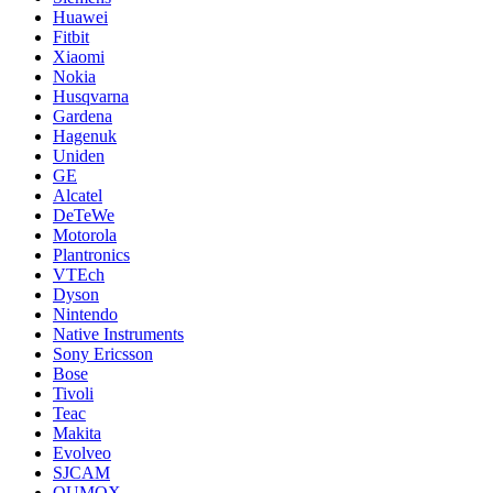
Huawei
Fitbit
Xiaomi
Nokia
Husqvarna
Gardena
Hagenuk
Uniden
GE
Alcatel
DeTeWe
Motorola
Plantronics
VTEch
Dyson
Nintendo
Native Instruments
Sony Ericsson
Bose
Tivoli
Teac
Makita
Evolveo
SJCAM
QUMOX