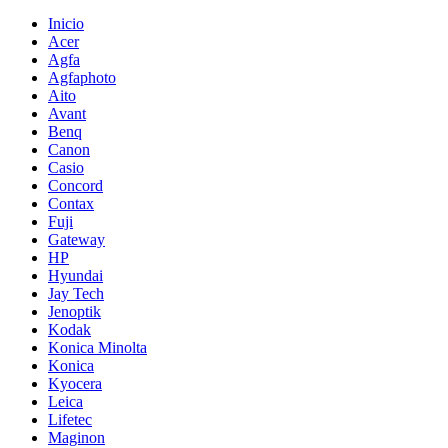
Inicio
Acer
Agfa
Agfaphoto
Aito
Avant
Benq
Canon
Casio
Concord
Contax
Fuji
Gateway
HP
Hyundai
Jay Tech
Jenoptik
Kodak
Konica Minolta
Konica
Kyocera
Leica
Lifetec
Maginon