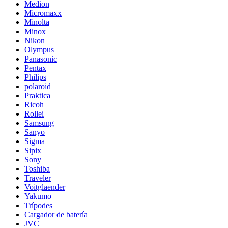
Medion
Micromaxx
Minolta
Minox
Nikon
Olympus
Panasonic
Pentax
Philips
polaroid
Praktica
Ricoh
Rollei
Samsung
Sanyo
Sigma
Sipix
Sony
Toshiba
Traveler
Voitglaender
Yakumo
Trípodes
Cargador de batería
JVC