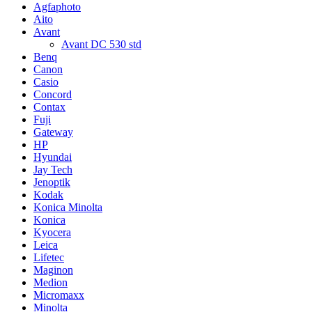
Agfaphoto
Aito
Avant
Avant DC 530 std
Benq
Canon
Casio
Concord
Contax
Fuji
Gateway
HP
Hyundai
Jay Tech
Jenoptik
Kodak
Konica Minolta
Konica
Kyocera
Leica
Lifetec
Maginon
Medion
Micromaxx
Minolta