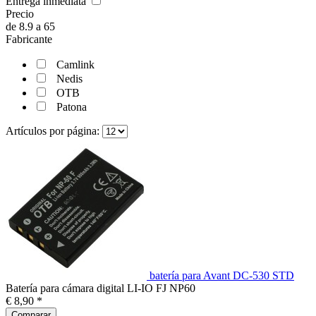
Entrega inmediata
Precio
de
8.9
a
65
Fabricante
Camlink
Nedis
OTB
Patona
Artículos por página:
batería para Avant DC-530 STD
Batería para cámara digital LI-IO FJ NP60
€ 8,90 *
Comparar