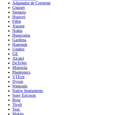
Adaptador de Corriente
Gigaset
Siemens
Huawei
Fitbit
Xiaomi
Nokia
Husqvarna
Gardena
Hagenuk
Uniden
GE
Alcatel
DeTeWe
Motorola
Plantronics
VTEch
Dyson
Nintendo
Native Instruments
Sony Ericsson
Bose
Tivoli
Teac
Makita