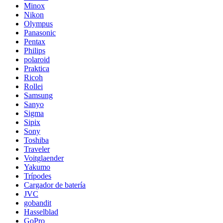
Minox
Nikon
Olympus
Panasonic
Pentax
Philips
polaroid
Praktica
Ricoh
Rollei
Samsung
Sanyo
Sigma
Sipix
Sony
Toshiba
Traveler
Voitglaender
Yakumo
Trípodes
Cargador de batería
JVC
gobandit
Hasselblad
GoPro