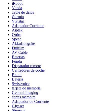
iRobot
Vileda
cable de datos
Garmin
Vivistar
Adaptador Corriente
Aiptek
Ordro
Speed
Akkuladegräte
Fujifilm
AV Cable
Baterías
Funda
Disparador remoto
Cargadores de coche
Braun
Batería
Swissvoice
tarjeta de memoria
General Imaging
cartes mémoire
Adaptador de Corriente
Gigaset
Siemens