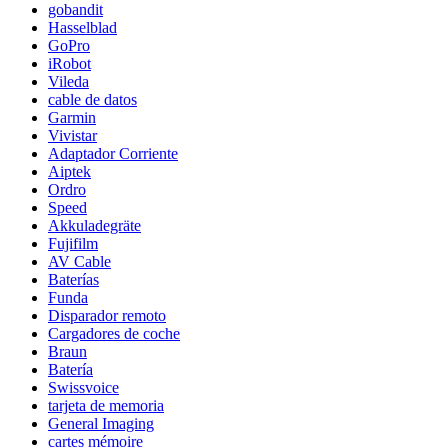
gobandit
Hasselblad
GoPro
iRobot
Vileda
cable de datos
Garmin
Vivistar
Adaptador Corriente
Aiptek
Ordro
Speed
Akkuladegräte
Fujifilm
AV Cable
Baterías
Funda
Disparador remoto
Cargadores de coche
Braun
Batería
Swissvoice
tarjeta de memoria
General Imaging
cartes mémoire