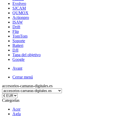
Evolveo
SJCAM
QUMOX
Actionpro
ISAW
Drift
Flip
TomTom
Soporte
Batteri
DJI
Tapa del objetivo
Google
Avant
Cerrar menú
accesorios-camaras-digitales.es
Categorías
Acer
Agfa