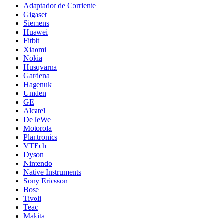
Adaptador de Corriente
Gigaset
Siemens
Huawei
Fitbit
Xiaomi
Nokia
Husqvarna
Gardena
Hagenuk
Uniden
GE
Alcatel
DeTeWe
Motorola
Plantronics
VTEch
Dyson
Nintendo
Native Instruments
Sony Ericsson
Bose
Tivoli
Teac
Makita