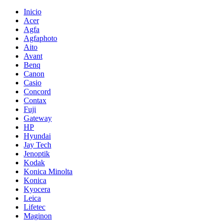
Inicio
Acer
Agfa
Agfaphoto
Aito
Avant
Benq
Canon
Casio
Concord
Contax
Fuji
Gateway
HP
Hyundai
Jay Tech
Jenoptik
Kodak
Konica Minolta
Konica
Kyocera
Leica
Lifetec
Maginon