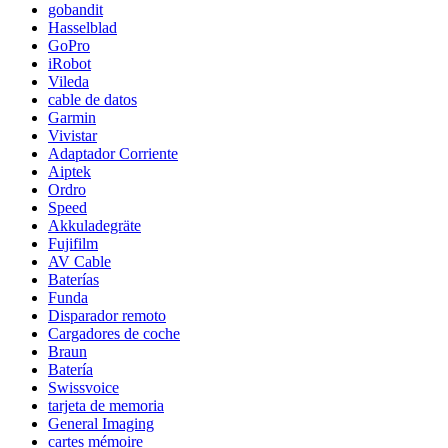
gobandit
Hasselblad
GoPro
iRobot
Vileda
cable de datos
Garmin
Vivistar
Adaptador Corriente
Aiptek
Ordro
Speed
Akkuladegräte
Fujifilm
AV Cable
Baterías
Funda
Disparador remoto
Cargadores de coche
Braun
Batería
Swissvoice
tarjeta de memoria
General Imaging
cartes mémoire