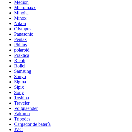
Medion
Micromaxx
Minolta
Minox
Nikon
Olympus
Panasonic
Pentax
Philips
polaroid
Praktica
Ricoh
Rollei
Samsung
Sanyo
Sigma
Sipix
Sony
Toshiba
Traveler
Voitglaender
Yakumo
Trípodes
Cargador de batería
JVC