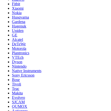
Fitbit
Xiaomi
Nokia
Husqvarna
Gardena
Hagenuk
Uniden
GE
Alcatel
DeTeWe
Motorola
Plantronics
VTEch
Dyson
Nintendo
Native Instruments
Sony Ericsson
Bose
Tivoli
Teac
Makita
Evolveo
SJCAM
QUMOX
Actionpro