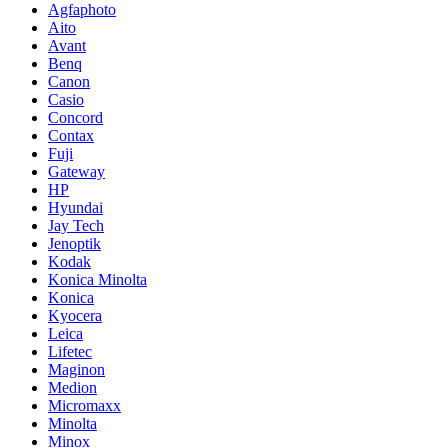
Agfaphoto
Aito
Avant
Benq
Canon
Casio
Concord
Contax
Fuji
Gateway
HP
Hyundai
Jay Tech
Jenoptik
Kodak
Konica Minolta
Konica
Kyocera
Leica
Lifetec
Maginon
Medion
Micromaxx
Minolta
Minox