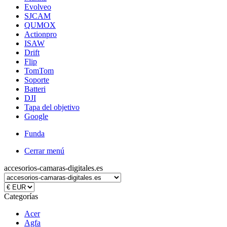
Evolveo
SJCAM
QUMOX
Actionpro
ISAW
Drift
Flip
TomTom
Soporte
Batteri
DJI
Tapa del objetivo
Google
Funda
Cerrar menú
accesorios-camaras-digitales.es
Categorías
Acer
Agfa