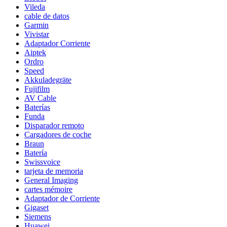
Vileda
cable de datos
Garmin
Vivistar
Adaptador Corriente
Aiptek
Ordro
Speed
Akkuladegräte
Fujifilm
AV Cable
Baterías
Funda
Disparador remoto
Cargadores de coche
Braun
Batería
Swissvoice
tarjeta de memoria
General Imaging
cartes mémoire
Adaptador de Corriente
Gigaset
Siemens
Huawei