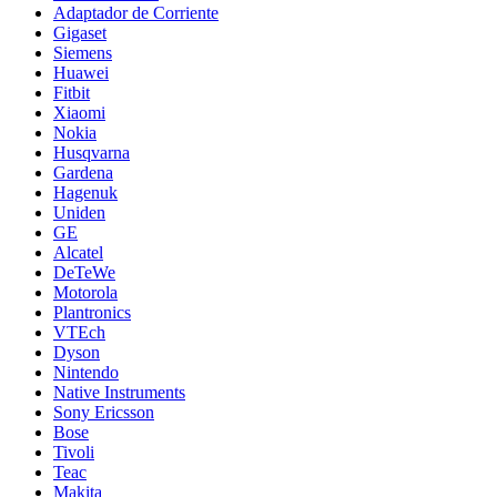
Adaptador de Corriente
Gigaset
Siemens
Huawei
Fitbit
Xiaomi
Nokia
Husqvarna
Gardena
Hagenuk
Uniden
GE
Alcatel
DeTeWe
Motorola
Plantronics
VTEch
Dyson
Nintendo
Native Instruments
Sony Ericsson
Bose
Tivoli
Teac
Makita