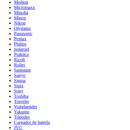
Medion
Micromaxx
Minolta
Minox
Nikon
Olympus
Panasonic
Pentax
Philips
polaroid
Praktica
Ricoh
Rollei
Samsung
Sanyo
Sigma
Sipix
Sony
Toshiba
Traveler
Voitglaender
Yakumo
Trípodes
Cargador de batería
JVC