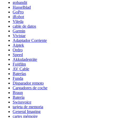
gobandit
Hasselblad
GoPro
iRobot
Vileda
cable de datos
Garmin
Vivistar
Adaptador Corriente
Aiptek
Ordro
Speed
Akkuladegräte
Fujifilm
AV Cable
Baterías
Funda
Disparador remoto
Cargadores de coche
Braun
Batería
Swissvoice
tarjeta de memoria
General Imaging
cartes mémoire