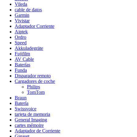
Vileda
cable de datos
Garmin
Vivistar
Adaptador Corriente
Aiptek
Ordro
Speed
Akkuladegräte
Fujifilm
AV Cable
Baterías
Funda
Disparador remoto
Cargadores de coche
Philips
TomTom
Braun
Batería
Swissvoice
tarjeta de memoria
General Imaging
cartes mémoire
Adaptador de Corriente
Gigaset