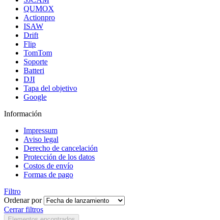
QUMOX
Actionpro
ISAW
Drift
Flip
TomTom
Soporte
Batteri
DJI
Tapa del objetivo
Google
Información
Impressum
Aviso legal
Derecho de cancelación
Protección de los datos
Costos de envío
Formas de pago
Filtro
Ordenar por
Cerrar filtros
Elementos encontrados