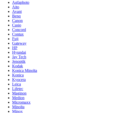
Agfaphoto
Aito
Avant
Benq
Canon
Casio
Concord
Contax
Fuji
Gateway
HP
Hyundai
Jay Tech
Jenoptik
Kodak
Konica Minolta
Konica
Kyocera
Leica
Lifetec
Maginon
Medion
Micromaxx
Minolta
Minox