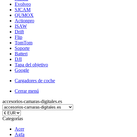
Evolveo
SJCAM
QUMOX
Actionpro
ISAW
Drift
Flip
TomTom
Soporte
Batteri
DJI
Tapa del objetivo
Google
Cargadores de coche
Cerrar menú
accesorios-camaras-digitales.es
Categorías
Acer
Agfa