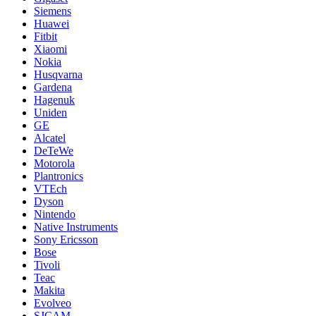
Siemens
Huawei
Fitbit
Xiaomi
Nokia
Husqvarna
Gardena
Hagenuk
Uniden
GE
Alcatel
DeTeWe
Motorola
Plantronics
VTEch
Dyson
Nintendo
Native Instruments
Sony Ericsson
Bose
Tivoli
Teac
Makita
Evolveo
SJCAM