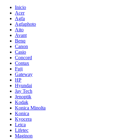
Inicio
Acer
Agfa
Agfaphoto
Aito
Avant
Benq
Canon
Casio
Concord
Contax
Fuji
Gateway
HP
Hyundai
Jay Tech
Jenoptik
Kodak
Konica Minolta
Konica
Kyocera
Leica
Lifetec
Maginon