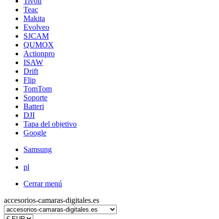
Tivoli
Teac
Makita
Evolveo
SJCAM
QUMOX
Actionpro
ISAW
Drift
Flip
TomTom
Soporte
Batteri
DJI
Tapa del objetivo
Google
Samsung
pl
Cerrar menú
accesorios-camaras-digitales.es