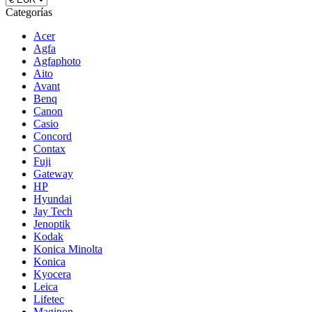
Categorías
Acer
Agfa
Agfaphoto
Aito
Avant
Benq
Canon
Casio
Concord
Contax
Fuji
Gateway
HP
Hyundai
Jay Tech
Jenoptik
Kodak
Konica Minolta
Konica
Kyocera
Leica
Lifetec
Maginon