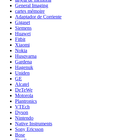
General Imaging
cartes mémoire
Adaptador de Corriente
Gigaset
Siemens
Huawei
Fitbit
Xiaomi
Nokia
Husqvarna
Gardena
Hagenuk
Uniden
GE
Alcatel
DeTeWe
Motorola
Plantronics
VTEch
Dyson
Nintendo
Native Instruments
Sony Ericsson
Bose