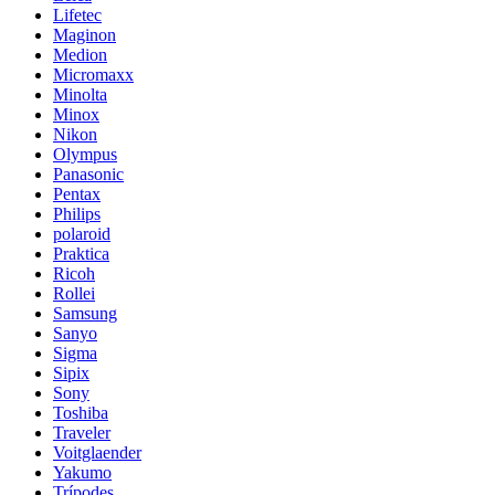
Lifetec
Maginon
Medion
Micromaxx
Minolta
Minox
Nikon
Olympus
Panasonic
Pentax
Philips
polaroid
Praktica
Ricoh
Rollei
Samsung
Sanyo
Sigma
Sipix
Sony
Toshiba
Traveler
Voitglaender
Yakumo
Trípodes