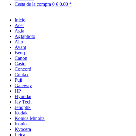
Cesta de la compra
0
€ 0,00 *
Inicio
Acer
Agfa
Agfaphoto
Aito
Avant
Benq
Canon
Casio
Concord
Contax
Fuji
Gateway
HP
Hyundai
Jay Tech
Jenoptik
Kodak
Konica Minolta
Konica
Kyocera
Leica