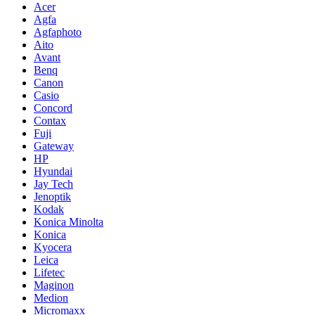
Acer
Agfa
Agfaphoto
Aito
Avant
Benq
Canon
Casio
Concord
Contax
Fuji
Gateway
HP
Hyundai
Jay Tech
Jenoptik
Kodak
Konica Minolta
Konica
Kyocera
Leica
Lifetec
Maginon
Medion
Micromaxx