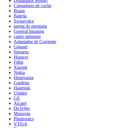
Disparador remoto
Cargadores de coche
Braun
Batería
Swissvoice
tarjeta de memoria
General Imaging
cartes mémoire
Adaptador de Corriente
Gigaset
Siemens
Huawei
Fitbit
Xiaomi
Nokia
Husqvarna
Gardena
Hagenuk
Uniden
GE
Alcatel
DeTeWe
Motorola
Plantronics
VTEch