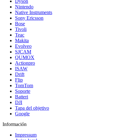
Dyson
Nintendo
Native Instruments
Sony Ericsson
Bose
Tivoli
Teac
Makita
Evolveo
SJCAM
QUMOX
Actionpro
ISAW
Drift
Flip
TomTom
Soporte
Batteri
DJI
Tapa del objetivo
Google
Información
Impressum