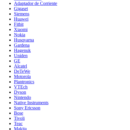
Adaptador de Corriente
Gigaset
Siemens
Huawei
Fitbit
Xiaomi
Nokia
Husqvarna
Gardena
Hagenuk
Uniden
GE
Alcatel
DeTeWe
Motorola
Plantronics
VTEch
Dyson
Nintendo
Native Instruments
Sony Ericsson
Bose
Tivoli
Teac
Makita