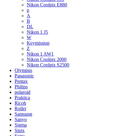
Nikon Coolpix E880
p
A
B
DL
Nikon 1 J5
W
Keymission
Z
Nikon 1 AW1
Nikon Coolpix 2000
Nikon Coolpix S2500
Olympus
Panasonic
Pentax
Philips
polaroid
Praktica
Ricoh
Rollei
Samsung
Sanyo
Sigma
Sipix
Sony