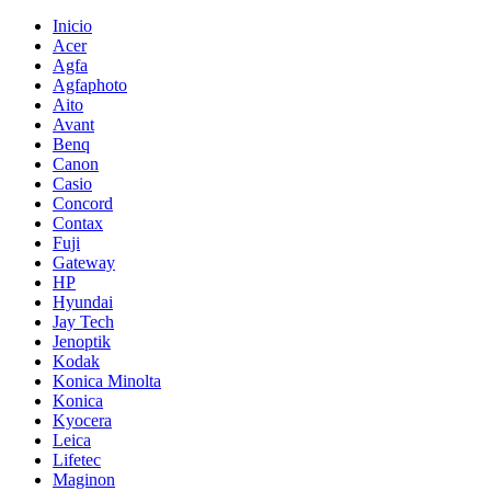
Inicio
Acer
Agfa
Agfaphoto
Aito
Avant
Benq
Canon
Casio
Concord
Contax
Fuji
Gateway
HP
Hyundai
Jay Tech
Jenoptik
Kodak
Konica Minolta
Konica
Kyocera
Leica
Lifetec
Maginon