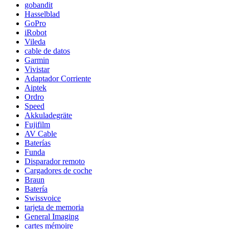
gobandit
Hasselblad
GoPro
iRobot
Vileda
cable de datos
Garmin
Vivistar
Adaptador Corriente
Aiptek
Ordro
Speed
Akkuladegräte
Fujifilm
AV Cable
Baterías
Funda
Disparador remoto
Cargadores de coche
Braun
Batería
Swissvoice
tarjeta de memoria
General Imaging
cartes mémoire