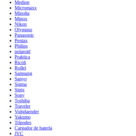
Medion
Micromaxx
Minolta
Minox
Nikon
Olympus
Panasonic
Pentax
Philips
polaroid
Praktica
Ricoh
Rollei
Samsung
Sanyo
Sigma
Sipix
Sony
Toshiba
Traveler
Voitglaender
Yakumo
Trípodes
Cargador de batería
JVC