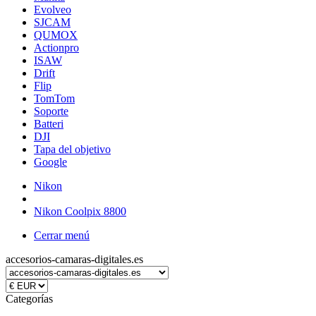
Evolveo
SJCAM
QUMOX
Actionpro
ISAW
Drift
Flip
TomTom
Soporte
Batteri
DJI
Tapa del objetivo
Google
Nikon
Nikon Coolpix 8800
Cerrar menú
accesorios-camaras-digitales.es
Categorías