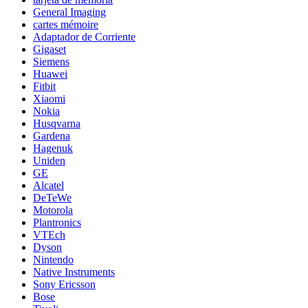
General Imaging
cartes mémoire
Adaptador de Corriente
Gigaset
Siemens
Huawei
Fitbit
Xiaomi
Nokia
Husqvarna
Gardena
Hagenuk
Uniden
GE
Alcatel
DeTeWe
Motorola
Plantronics
VTEch
Dyson
Nintendo
Native Instruments
Sony Ericsson
Bose