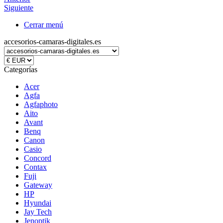
Siguiente
Cerrar menú
accesorios-camaras-digitales.es
Categorías
Acer
Agfa
Agfaphoto
Aito
Avant
Benq
Canon
Casio
Concord
Contax
Fuji
Gateway
HP
Hyundai
Jay Tech
Jenoptik