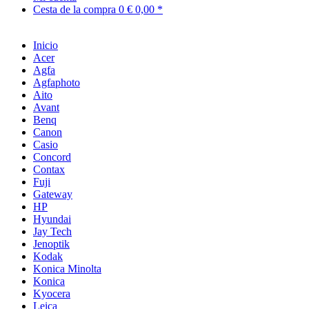
Cesta de la compra
0
€ 0,00 *
Inicio
Acer
Agfa
Agfaphoto
Aito
Avant
Benq
Canon
Casio
Concord
Contax
Fuji
Gateway
HP
Hyundai
Jay Tech
Jenoptik
Kodak
Konica Minolta
Konica
Kyocera
Leica