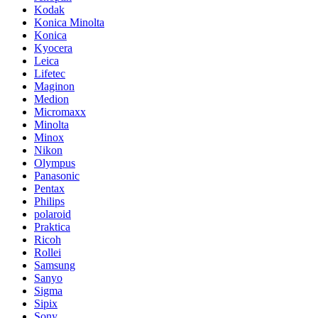
Kodak
Konica Minolta
Konica
Kyocera
Leica
Lifetec
Maginon
Medion
Micromaxx
Minolta
Minox
Nikon
Olympus
Panasonic
Pentax
Philips
polaroid
Praktica
Ricoh
Rollei
Samsung
Sanyo
Sigma
Sipix
Sony