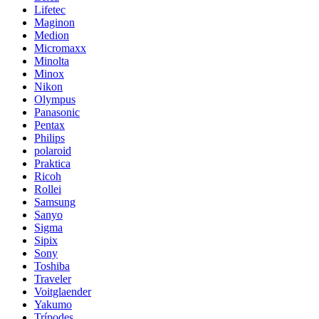
Lifetec
Maginon
Medion
Micromaxx
Minolta
Minox
Nikon
Olympus
Panasonic
Pentax
Philips
polaroid
Praktica
Ricoh
Rollei
Samsung
Sanyo
Sigma
Sipix
Sony
Toshiba
Traveler
Voitglaender
Yakumo
Trípodes