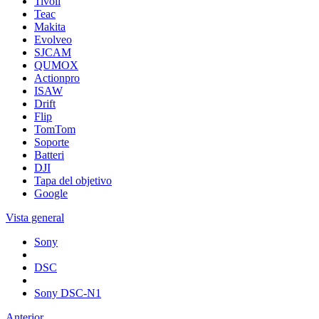
Tivoli
Teac
Makita
Evolveo
SJCAM
QUMOX
Actionpro
ISAW
Drift
Flip
TomTom
Soporte
Batteri
DJI
Tapa del objetivo
Google
Vista general
Sony
DSC
Sony DSC-N1
Anterior