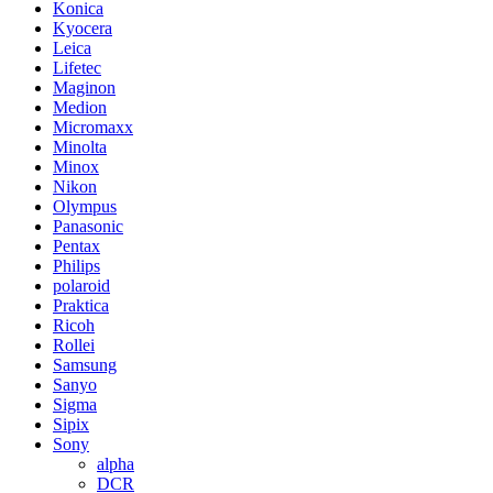
Konica
Kyocera
Leica
Lifetec
Maginon
Medion
Micromaxx
Minolta
Minox
Nikon
Olympus
Panasonic
Pentax
Philips
polaroid
Praktica
Ricoh
Rollei
Samsung
Sanyo
Sigma
Sipix
Sony
alpha
DCR