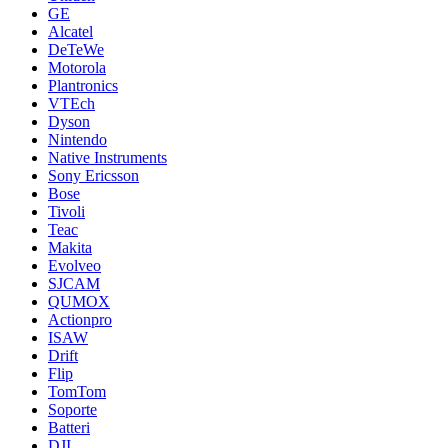
GE
Alcatel
DeTeWe
Motorola
Plantronics
VTEch
Dyson
Nintendo
Native Instruments
Sony Ericsson
Bose
Tivoli
Teac
Makita
Evolveo
SJCAM
QUMOX
Actionpro
ISAW
Drift
Flip
TomTom
Soporte
Batteri
DJI