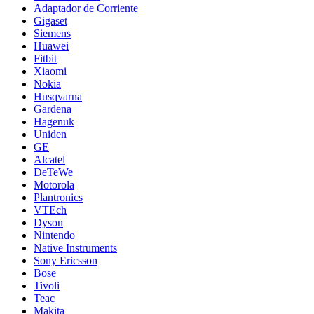
Adaptador de Corriente
Gigaset
Siemens
Huawei
Fitbit
Xiaomi
Nokia
Husqvarna
Gardena
Hagenuk
Uniden
GE
Alcatel
DeTeWe
Motorola
Plantronics
VTEch
Dyson
Nintendo
Native Instruments
Sony Ericsson
Bose
Tivoli
Teac
Makita