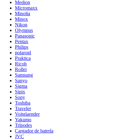
Medion
Micromaxx
Minolta
Minox
Nikon
Olympus
Panasonic
Pentax
Philips
polaroid
Praktica
Ricoh
Rollei
Samsung
Sanyo
Sigma
Sipix
Sony
Toshiba
Traveler
Voitglaender
Yakumo
Trípodes
Cargador de batería
JVC