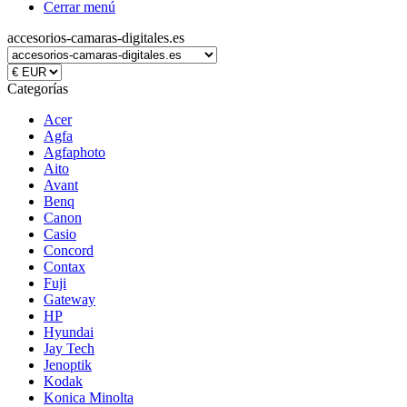
Cerrar menú
accesorios-camaras-digitales.es
Categorías
Acer
Agfa
Agfaphoto
Aito
Avant
Benq
Canon
Casio
Concord
Contax
Fuji
Gateway
HP
Hyundai
Jay Tech
Jenoptik
Kodak
Konica Minolta