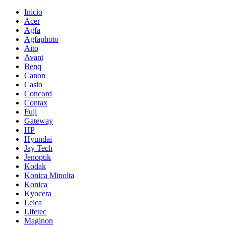
Inicio
Acer
Agfa
Agfaphoto
Aito
Avant
Benq
Canon
Casio
Concord
Contax
Fuji
Gateway
HP
Hyundai
Jay Tech
Jenoptik
Kodak
Konica Minolta
Konica
Kyocera
Leica
Lifetec
Maginon