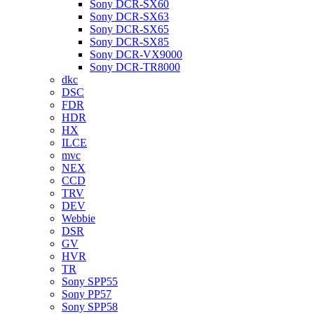
Sony DCR-SX60
Sony DCR-SX63
Sony DCR-SX65
Sony DCR-SX85
Sony DCR-VX9000
Sony DCR-TR8000
dkc
DSC
FDR
HDR
HX
ILCE
mvc
NEX
CCD
TRV
DEV
Webbie
DSR
GV
HVR
TR
Sony SPP55
Sony PP57
Sony SPP58