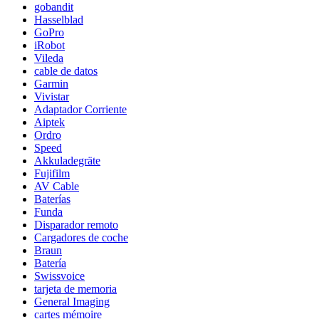
gobandit
Hasselblad
GoPro
iRobot
Vileda
cable de datos
Garmin
Vivistar
Adaptador Corriente
Aiptek
Ordro
Speed
Akkuladegräte
Fujifilm
AV Cable
Baterías
Funda
Disparador remoto
Cargadores de coche
Braun
Batería
Swissvoice
tarjeta de memoria
General Imaging
cartes mémoire