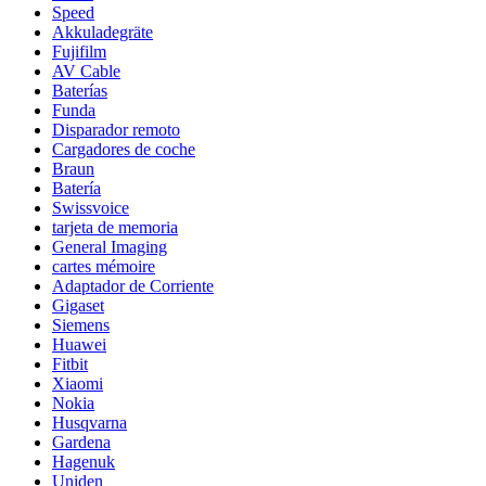
Speed
Akkuladegräte
Fujifilm
AV Cable
Baterías
Funda
Disparador remoto
Cargadores de coche
Braun
Batería
Swissvoice
tarjeta de memoria
General Imaging
cartes mémoire
Adaptador de Corriente
Gigaset
Siemens
Huawei
Fitbit
Xiaomi
Nokia
Husqvarna
Gardena
Hagenuk
Uniden