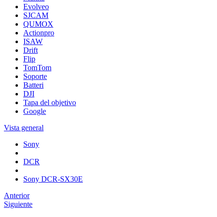
Evolveo
SJCAM
QUMOX
Actionpro
ISAW
Drift
Flip
TomTom
Soporte
Batteri
DJI
Tapa del objetivo
Google
Vista general
Sony
DCR
Sony DCR-SX30E
Anterior
Siguiente