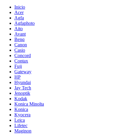
Inicio
Acer
Agfa
Agfaphoto
Aito
Avant
Benq
Canon
Casio
Concord
Contax
Fuji
Gateway
HP
Hyundai
Jay Tech
Jenoptik
Kodak
Konica Minolta
Konica
Kyocera
Leica
Lifetec
Maginon