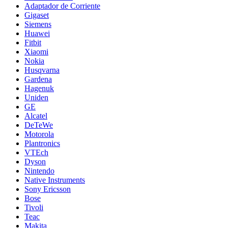
Adaptador de Corriente
Gigaset
Siemens
Huawei
Fitbit
Xiaomi
Nokia
Husqvarna
Gardena
Hagenuk
Uniden
GE
Alcatel
DeTeWe
Motorola
Plantronics
VTEch
Dyson
Nintendo
Native Instruments
Sony Ericsson
Bose
Tivoli
Teac
Makita