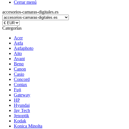
Cerrar menú
accesorios-camaras-digitales.es
Categorías
Acer
Agfa
Agfaphoto
Aito
Avant
Benq
Canon
Casio
Concord
Contax
Fuji
Gateway
HP
Hyundai
Jay Tech
Jenoptik
Kodak
Konica Minolta