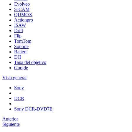
Evolveo
SJCAM
QUMOX
Actionpro
ISAW
Drift
Flip
TomTom
Soporte
Batteri
DJI
Tapa del objetivo
Google
Vista general
Sony
DCR
Sony DCR-DVD7E
Anterior
Siguiente