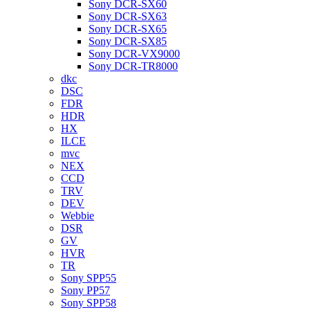
Sony DCR-SX60
Sony DCR-SX63
Sony DCR-SX65
Sony DCR-SX85
Sony DCR-VX9000
Sony DCR-TR8000
dkc
DSC
FDR
HDR
HX
ILCE
mvc
NEX
CCD
TRV
DEV
Webbie
DSR
GV
HVR
TR
Sony SPP55
Sony PP57
Sony SPP58