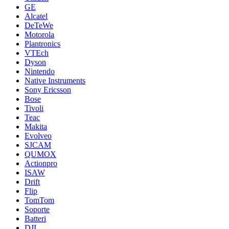
GE
Alcatel
DeTeWe
Motorola
Plantronics
VTEch
Dyson
Nintendo
Native Instruments
Sony Ericsson
Bose
Tivoli
Teac
Makita
Evolveo
SJCAM
QUMOX
Actionpro
ISAW
Drift
Flip
TomTom
Soporte
Batteri
DJI