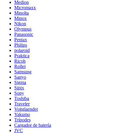
Medion
Micromaxx
Minolta
Minox
Nikon
Olympus
Panasonic
Pentax
Philips
polaroid
Praktica
Ricoh
Rollei
Samsung
Sanyo
Sigma
Sipix
Sony
Toshiba
Traveler
Voitglaender
Yakumo
Trípodes
Cargador de batería
JVC