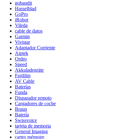
gobandit
Hasselblad
GoPro
iRobot
Vileda
cable de datos
Garmin
Vivistar
Adaptador Corriente
Aiptek
Ordro
Speed
Akkuladegräte
Fujifilm
AV Cable
Baterías
Funda
Disparador remoto
Cargadores de coche
Braun
Batería
Swissvoice
tarjeta de memoria
General Imaging
cartes mémoire