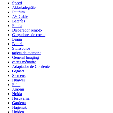
Speed
Akkuladegräte
Fujifilm
AV Cable
Baterías
Funda
Disparador remoto
Cargadores de coche
Braun
Batería
Swissvoice
tarjeta de memoria
General Imaging
cartes mémoire
Adaptador de Corriente
Gigaset
Siemens
Huawei
Fitbit
Xiaomi
Nokia
Husqvarna
Gardena
Hagenuk
Uniden