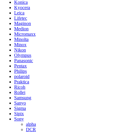
Konica
Kyocera
Leica
Lifetec
Maginon
Medion
Micromaxx
Minolta
Minox
Nikon
Olympus
Panasonic
Pentax
Philips
polaroid
Praktica
Ricoh
Rollei
Samsung
Sanyo
Sigma
Sipix
Sony
alpha
DCR