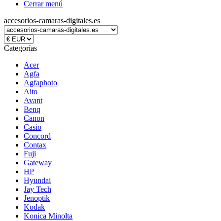
Cerrar menú
accesorios-camaras-digitales.es
Categorías
Acer
Agfa
Agfaphoto
Aito
Avant
Benq
Canon
Casio
Concord
Contax
Fuji
Gateway
HP
Hyundai
Jay Tech
Jenoptik
Kodak
Konica Minolta