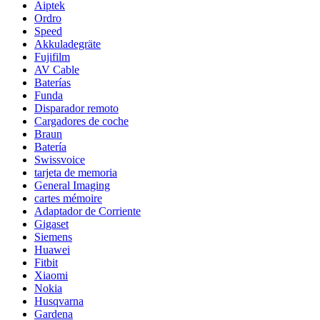
Aiptek
Ordro
Speed
Akkuladegräte
Fujifilm
AV Cable
Baterías
Funda
Disparador remoto
Cargadores de coche
Braun
Batería
Swissvoice
tarjeta de memoria
General Imaging
cartes mémoire
Adaptador de Corriente
Gigaset
Siemens
Huawei
Fitbit
Xiaomi
Nokia
Husqvarna
Gardena