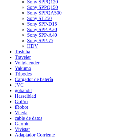
Sony SPPQ120
Sony SPPQ150
Sony SPPQA500
Sony ST250
Sony SPP-D15
Sony SPP-A20
Sony SPP-A40
Sony SPP-75
HDV
Toshiba
Traveler
Voitglaender
Yakumo
Trípodes
Cargador de batería
JVC
gobandit
Hasselblad
GoPro
iRobot
Vileda
cable de datos
Garmin
Vivistar
Adaptador Corriente