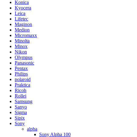
Konica
Kyocera
Leica
Lifetec
Maginon
Medion
Micromaxx
Minolta
Minox
Nikon
Olympus
Panasonic
Pentax
Philips
polaroid
Praktica
Ricoh
Rollei
Samsung
Sanyo
Sigma
Sipix
Sony
alpha
Sony Alpha 100