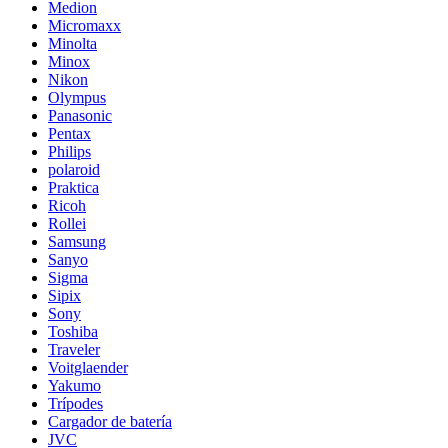
Medion
Micromaxx
Minolta
Minox
Nikon
Olympus
Panasonic
Pentax
Philips
polaroid
Praktica
Ricoh
Rollei
Samsung
Sanyo
Sigma
Sipix
Sony
Toshiba
Traveler
Voitglaender
Yakumo
Trípodes
Cargador de batería
JVC