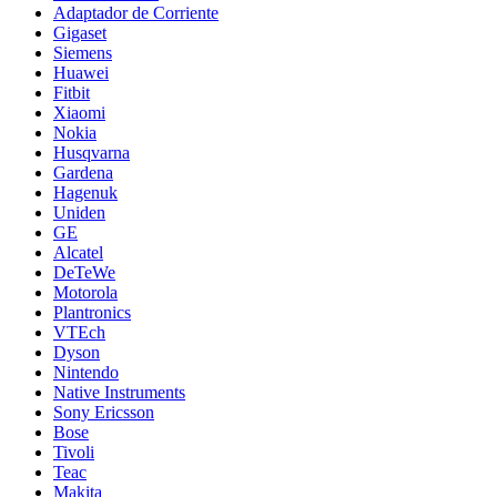
Adaptador de Corriente
Gigaset
Siemens
Huawei
Fitbit
Xiaomi
Nokia
Husqvarna
Gardena
Hagenuk
Uniden
GE
Alcatel
DeTeWe
Motorola
Plantronics
VTEch
Dyson
Nintendo
Native Instruments
Sony Ericsson
Bose
Tivoli
Teac
Makita