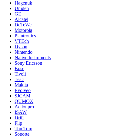
Hagenuk
Uniden
GE
Alcatel
DeTeWe
Motorola
Plantronics
VTEch
Dyson
Nintendo
Native Instruments
Sony Ericsson
Bose
Tivoli
Teac
Makita
Evolveo
SJCAM
QUMOX
Actionpro
ISAW
Drift
Flip
TomTom
Soporte