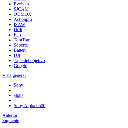
Evolveo
SJCAM
QUMOX
Actionpro
ISAW
Drift
Flip
TomTom
Soporte
Batteri
DJI
Tapa del objetivo
Google
Vista general
Sony
alpha
Sony Alpha 6500
Anterior
Siguiente