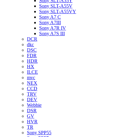
Sony SLT-A35Y
Sony SLT-A55V
Sony SLT-A55VY
Sony A7 C
Sony A7III
Sony A7R IV
Sony A7S III
DCR
dkc
DSC
FDR
HDR
HX
ILCE
mvc
NEX
CCD
TRV
DEV
Webbie
DSR
GV
HVR
TR
Sony SPP55