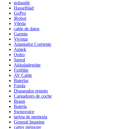
gobandit
Hasselblad
GoPro
iRobot
Vileda
cable de datos
Garmin
Vivistar
Adaptador Corriente
Aiptek
Ordro
Speed
Akkuladegräte
Fujifilm
AV Cable
Baterías
Funda
Disparador remoto
Cargadores de coche
Braun
Batería
Swissvoice
tarjeta de memoria
General Imaging
cartes mémoire