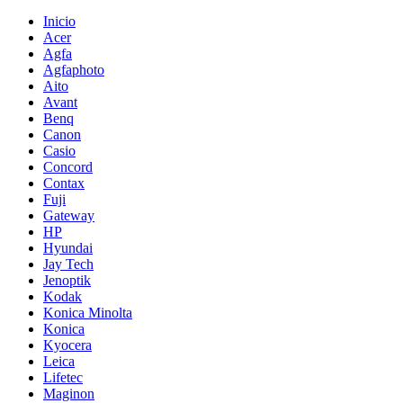
Inicio
Acer
Agfa
Agfaphoto
Aito
Avant
Benq
Canon
Casio
Concord
Contax
Fuji
Gateway
HP
Hyundai
Jay Tech
Jenoptik
Kodak
Konica Minolta
Konica
Kyocera
Leica
Lifetec
Maginon