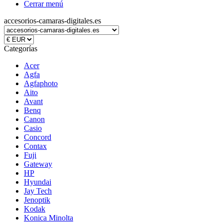
Cerrar menú
accesorios-camaras-digitales.es
Categorías
Acer
Agfa
Agfaphoto
Aito
Avant
Benq
Canon
Casio
Concord
Contax
Fuji
Gateway
HP
Hyundai
Jay Tech
Jenoptik
Kodak
Konica Minolta