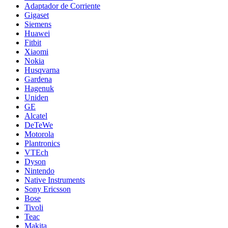
Adaptador de Corriente
Gigaset
Siemens
Huawei
Fitbit
Xiaomi
Nokia
Husqvarna
Gardena
Hagenuk
Uniden
GE
Alcatel
DeTeWe
Motorola
Plantronics
VTEch
Dyson
Nintendo
Native Instruments
Sony Ericsson
Bose
Tivoli
Teac
Makita