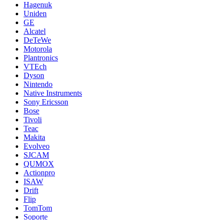
Hagenuk
Uniden
GE
Alcatel
DeTeWe
Motorola
Plantronics
VTEch
Dyson
Nintendo
Native Instruments
Sony Ericsson
Bose
Tivoli
Teac
Makita
Evolveo
SJCAM
QUMOX
Actionpro
ISAW
Drift
Flip
TomTom
Soporte