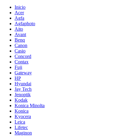
Inicio
Acer
Agfa
Agfaphoto
Aito
Avant
Benq
Canon
Casio
Concord
Contax
Fuji
Gateway
HP
Hyundai
Jay Tech
Jenoptik
Kodak
Konica Minolta
Konica
Kyocera
Leica
Lifetec
Maginon