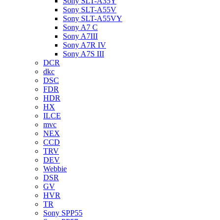
Sony SLT-A35Y
Sony SLT-A55V
Sony SLT-A55VY
Sony A7 C
Sony A7III
Sony A7R IV
Sony A7S III
DCR
dkc
DSC
FDR
HDR
HX
ILCE
mvc
NEX
CCD
TRV
DEV
Webbie
DSR
GV
HVR
TR
Sony SPP55