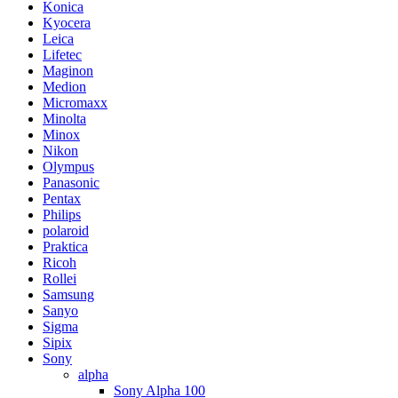
Konica
Kyocera
Leica
Lifetec
Maginon
Medion
Micromaxx
Minolta
Minox
Nikon
Olympus
Panasonic
Pentax
Philips
polaroid
Praktica
Ricoh
Rollei
Samsung
Sanyo
Sigma
Sipix
Sony
alpha
Sony Alpha 100