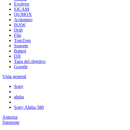
Evolveo
SJCAM
QUMOX
Actionpro
ISAW
Drift
Flip
TomTom
Soporte
Batteri
DJI
Tapa del objetivo
Google
Vista general
Sony
alpha
Sony Alpha 580
Anterior
Siguiente