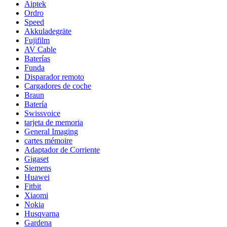
Aiptek
Ordro
Speed
Akkuladegräte
Fujifilm
AV Cable
Baterías
Funda
Disparador remoto
Cargadores de coche
Braun
Batería
Swissvoice
tarjeta de memoria
General Imaging
cartes mémoire
Adaptador de Corriente
Gigaset
Siemens
Huawei
Fitbit
Xiaomi
Nokia
Husqvarna
Gardena