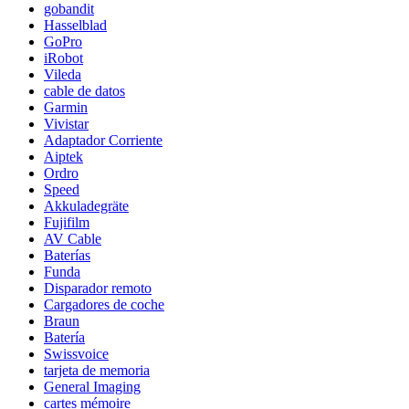
gobandit
Hasselblad
GoPro
iRobot
Vileda
cable de datos
Garmin
Vivistar
Adaptador Corriente
Aiptek
Ordro
Speed
Akkuladegräte
Fujifilm
AV Cable
Baterías
Funda
Disparador remoto
Cargadores de coche
Braun
Batería
Swissvoice
tarjeta de memoria
General Imaging
cartes mémoire