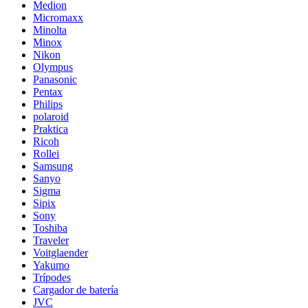
Medion
Micromaxx
Minolta
Minox
Nikon
Olympus
Panasonic
Pentax
Philips
polaroid
Praktica
Ricoh
Rollei
Samsung
Sanyo
Sigma
Sipix
Sony
Toshiba
Traveler
Voitglaender
Yakumo
Trípodes
Cargador de batería
JVC