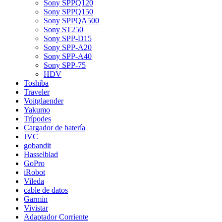
Sony SPPQ120
Sony SPPQ150
Sony SPPQA500
Sony ST250
Sony SPP-D15
Sony SPP-A20
Sony SPP-A40
Sony SPP-75
HDV
Toshiba
Traveler
Voitglaender
Yakumo
Trípodes
Cargador de batería
JVC
gobandit
Hasselblad
GoPro
iRobot
Vileda
cable de datos
Garmin
Vivistar
Adaptador Corriente