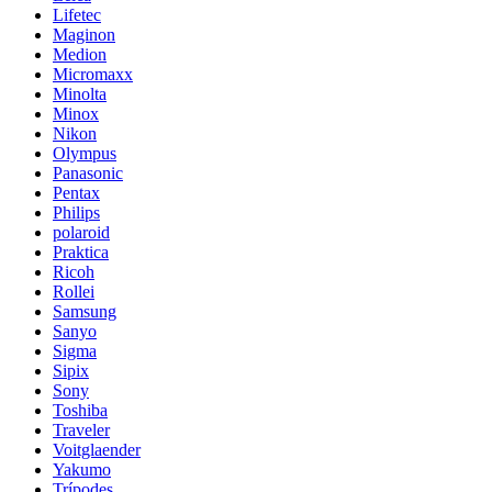
Lifetec
Maginon
Medion
Micromaxx
Minolta
Minox
Nikon
Olympus
Panasonic
Pentax
Philips
polaroid
Praktica
Ricoh
Rollei
Samsung
Sanyo
Sigma
Sipix
Sony
Toshiba
Traveler
Voitglaender
Yakumo
Trípodes