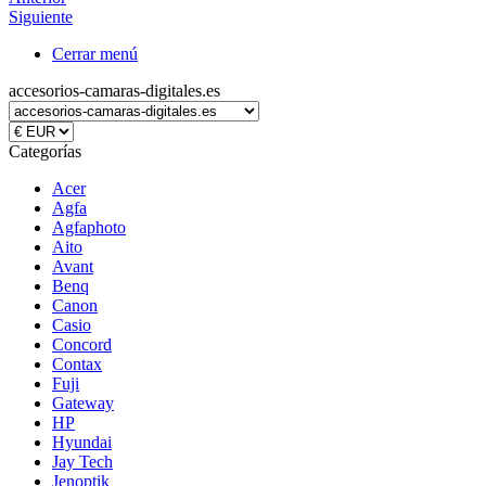
Siguiente
Cerrar menú
accesorios-camaras-digitales.es
Categorías
Acer
Agfa
Agfaphoto
Aito
Avant
Benq
Canon
Casio
Concord
Contax
Fuji
Gateway
HP
Hyundai
Jay Tech
Jenoptik