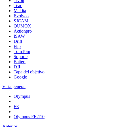
Tivoli
Teac
Makita
Evolveo
SJCAM
QUMOX
Actionpro
ISAW
Drift
Flip
TomTom
Soporte
Batteri
DJI
Tapa del objetivo
Google
Vista general
Olympus
FE
Olympus FE-110
Anterior