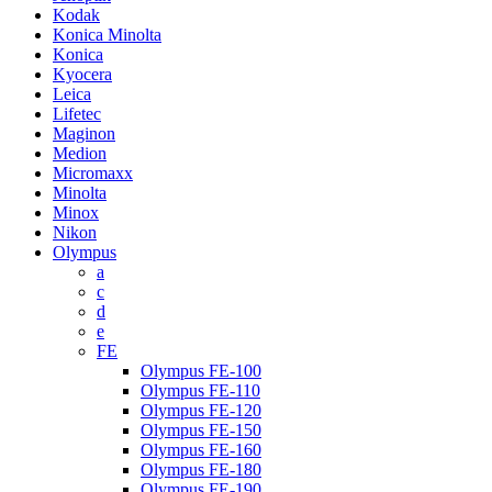
Kodak
Konica Minolta
Konica
Kyocera
Leica
Lifetec
Maginon
Medion
Micromaxx
Minolta
Minox
Nikon
Olympus
a
c
d
e
FE
Olympus FE-100
Olympus FE-110
Olympus FE-120
Olympus FE-150
Olympus FE-160
Olympus FE-180
Olympus FE-190