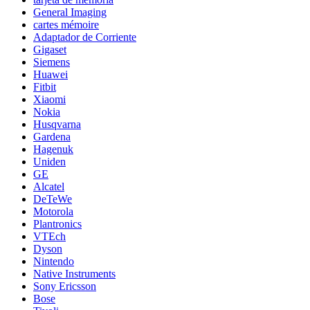
General Imaging
cartes mémoire
Adaptador de Corriente
Gigaset
Siemens
Huawei
Fitbit
Xiaomi
Nokia
Husqvarna
Gardena
Hagenuk
Uniden
GE
Alcatel
DeTeWe
Motorola
Plantronics
VTEch
Dyson
Nintendo
Native Instruments
Sony Ericsson
Bose