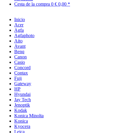
Cesta de la compra
0
€ 0,00 *
Inicio
Acer
Agfa
Agfaphoto
Aito
Avant
Benq
Canon
Casio
Concord
Contax
Fuji
Gateway
HP
Hyundai
Jay Tech
Jenoptik
Kodak
Konica Minolta
Konica
Kyocera
Leica