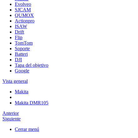
Evolveo
SJCAM
QUMOX
Actionpro
ISAW
Drift
Flip
TomTom
Soporte
Batteri
DJI
Tapa del objetivo
Google
Vista general
Makita
Makita DMR105
Anterior
Siguiente
Cerrar menú