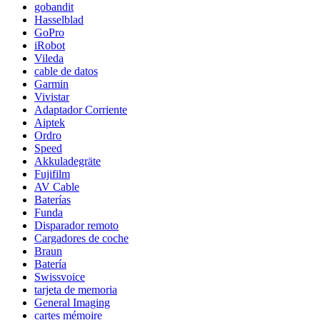
gobandit
Hasselblad
GoPro
iRobot
Vileda
cable de datos
Garmin
Vivistar
Adaptador Corriente
Aiptek
Ordro
Speed
Akkuladegräte
Fujifilm
AV Cable
Baterías
Funda
Disparador remoto
Cargadores de coche
Braun
Batería
Swissvoice
tarjeta de memoria
General Imaging
cartes mémoire