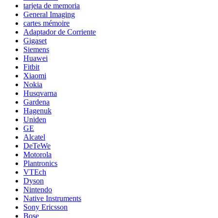
tarjeta de memoria
General Imaging
cartes mémoire
Adaptador de Corriente
Gigaset
Siemens
Huawei
Fitbit
Xiaomi
Nokia
Husqvarna
Gardena
Hagenuk
Uniden
GE
Alcatel
DeTeWe
Motorola
Plantronics
VTEch
Dyson
Nintendo
Native Instruments
Sony Ericsson
Bose