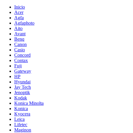
Inicio
Acer
Agfa
Agfaphoto
Aito
Avant
Benq
Canon
Casio
Concord
Contax
Fuji
Gateway
HP
Hyundai
Jay Tech
Jenoptik
Kodak
Konica Minolta
Konica
Kyocera
Leica
Lifetec
Maginon