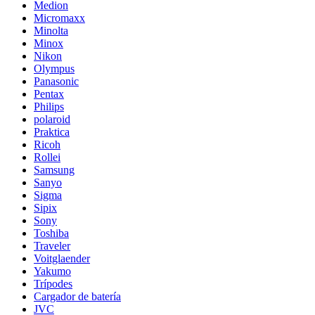
Medion
Micromaxx
Minolta
Minox
Nikon
Olympus
Panasonic
Pentax
Philips
polaroid
Praktica
Ricoh
Rollei
Samsung
Sanyo
Sigma
Sipix
Sony
Toshiba
Traveler
Voitglaender
Yakumo
Trípodes
Cargador de batería
JVC