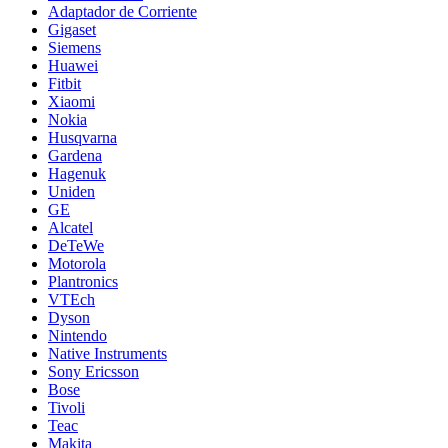
Adaptador de Corriente
Gigaset
Siemens
Huawei
Fitbit
Xiaomi
Nokia
Husqvarna
Gardena
Hagenuk
Uniden
GE
Alcatel
DeTeWe
Motorola
Plantronics
VTEch
Dyson
Nintendo
Native Instruments
Sony Ericsson
Bose
Tivoli
Teac
Makita