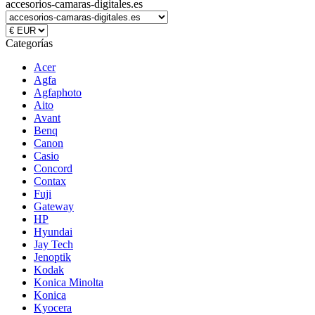
accesorios-camaras-digitales.es
Categorías
Acer
Agfa
Agfaphoto
Aito
Avant
Benq
Canon
Casio
Concord
Contax
Fuji
Gateway
HP
Hyundai
Jay Tech
Jenoptik
Kodak
Konica Minolta
Konica
Kyocera