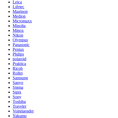
Leica
Lifetec
Maginon
Medion
Micromaxx
Minolta
Minox
Nikon
Olympus
Panasonic
Pentax
Philips
polaroid
Praktica
Ricoh
Rollei
Samsung
Sanyo
Sigma
Sipix
Sony
Toshiba
Traveler
Voitglaender
Yakumo