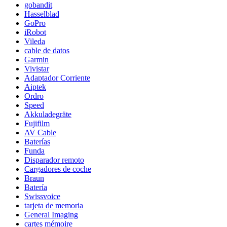
gobandit
Hasselblad
GoPro
iRobot
Vileda
cable de datos
Garmin
Vivistar
Adaptador Corriente
Aiptek
Ordro
Speed
Akkuladegräte
Fujifilm
AV Cable
Baterías
Funda
Disparador remoto
Cargadores de coche
Braun
Batería
Swissvoice
tarjeta de memoria
General Imaging
cartes mémoire