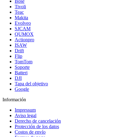
Bose
Tivoli
Teac
Makita
Evolveo
SJCAM
QUMOX
Actionpro
ISAW
Drift
Flip
TomTom
Soporte
Batteri
DJI
Tapa del objetivo
Google
Información
Impressum
Aviso legal
Derecho de cancelación
Protección de los datos
Costos de envío