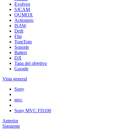
Evolveo
SJCAM
QUMOX
Actionpro
ISAW
Drift
Flip
TomTom
Soporte
Batteri
DJI
Tapa del objetivo
Google
Vista general
Sony
mvc
Sony MVC FD100
Anterior
Siguiente