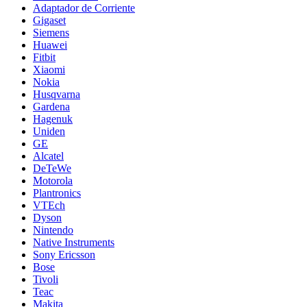
Adaptador de Corriente
Gigaset
Siemens
Huawei
Fitbit
Xiaomi
Nokia
Husqvarna
Gardena
Hagenuk
Uniden
GE
Alcatel
DeTeWe
Motorola
Plantronics
VTEch
Dyson
Nintendo
Native Instruments
Sony Ericsson
Bose
Tivoli
Teac
Makita