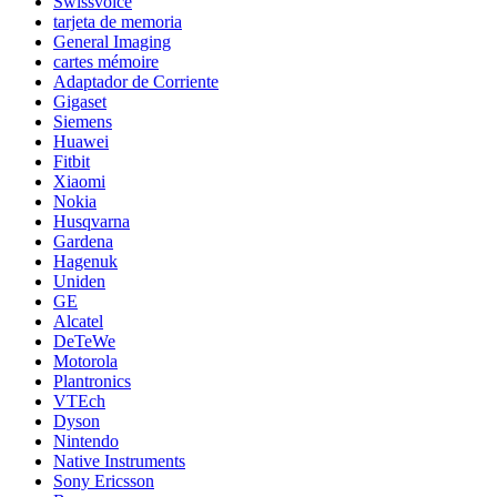
Swissvoice
tarjeta de memoria
General Imaging
cartes mémoire
Adaptador de Corriente
Gigaset
Siemens
Huawei
Fitbit
Xiaomi
Nokia
Husqvarna
Gardena
Hagenuk
Uniden
GE
Alcatel
DeTeWe
Motorola
Plantronics
VTEch
Dyson
Nintendo
Native Instruments
Sony Ericsson