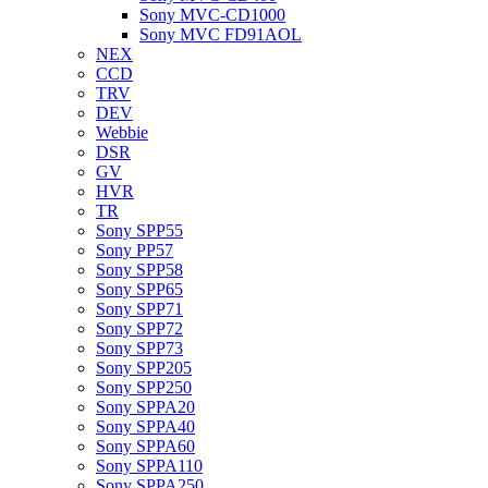
Sony MVC-CD1000
Sony MVC FD91AOL
NEX
CCD
TRV
DEV
Webbie
DSR
GV
HVR
TR
Sony SPP55
Sony PP57
Sony SPP58
Sony SPP65
Sony SPP71
Sony SPP72
Sony SPP73
Sony SPP205
Sony SPP250
Sony SPPA20
Sony SPPA40
Sony SPPA60
Sony SPPA110
Sony SPPA250