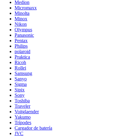
Medion
Micromaxx
Minolta
Minox
Nikon
Olympus
Panasonic
Pentax
Philips
polaroid
Praktica
Ricoh
Rollei
Samsung
Sanyo
Sigma
Sipix
Sony
Toshiba
Traveler
Voitglaender
Yakumo
Trípodes
Cargador de batería
JVC