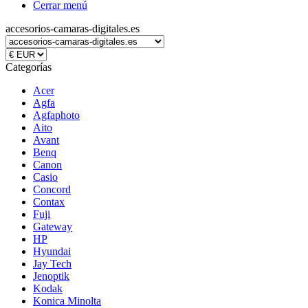
Cerrar menú
accesorios-camaras-digitales.es
Categorías
Acer
Agfa
Agfaphoto
Aito
Avant
Benq
Canon
Casio
Concord
Contax
Fuji
Gateway
HP
Hyundai
Jay Tech
Jenoptik
Kodak
Konica Minolta