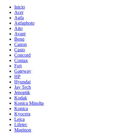
Inicio
Acer
Agfa
Agfaphoto
Aito
Avant
Benq
Canon
Casio
Concord
Contax
Fuji
Gateway
HP
Hyundai
Jay Tech
Jenoptik
Kodak
Konica Minolta
Konica
Kyocera
Leica
Lifetec
Maginon