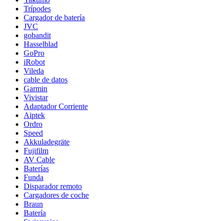
Trípodes
Cargador de batería
JVC
gobandit
Hasselblad
GoPro
iRobot
Vileda
cable de datos
Garmin
Vivistar
Adaptador Corriente
Aiptek
Ordro
Speed
Akkuladegräte
Fujifilm
AV Cable
Baterías
Funda
Disparador remoto
Cargadores de coche
Braun
Batería