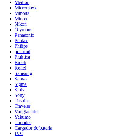
Medion
Micromaxx
Minolta
Minox
Nikon
Olympus
Panasonic
Pentax
Philips
polaroid
Praktica
Ricoh
Rollei
Samsung
Sanyo
Sigma
Sipix
Sony
Toshiba
Traveler
Voitglaender
Yakumo
Trípodes
Cargador de batería
JVC