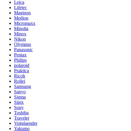
Leica
Lifetec
Maginon
Medion
Micromaxx
Minolta
Minox
Nikon
Olympus
Panasonic
Pentax
Philips
polaroid
Praktica
Ricoh
Rollei
Samsung
Sanyo
Sigma
Sipix
Sony
Toshiba
Traveler
Voitglaender
Yakumo